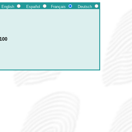
English
Español
Français
Deutsch
1100