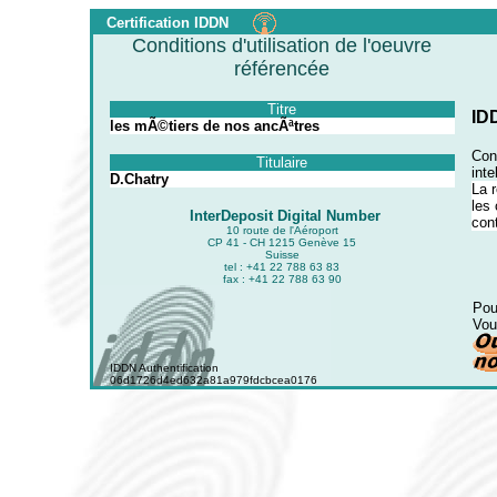
Certification IDDN
Conditions d'utilisation de l'oeuvre
référencée
Titre
ID
les mÃ©tiers de nos ancÃªtres
Conf
Titulaire
inte
D.Chatry
La r
les 
InterDeposit Digital Number
cont
10 route de l'Aéroport
CP 41 - CH 1215 Genève 15
Suisse
tel : +41 22 788 63 83
fax : +41 22 788 63 90
Pou
Vou
IDDN Authentification
06d1726d4ed632a81a979fdcbcea0176