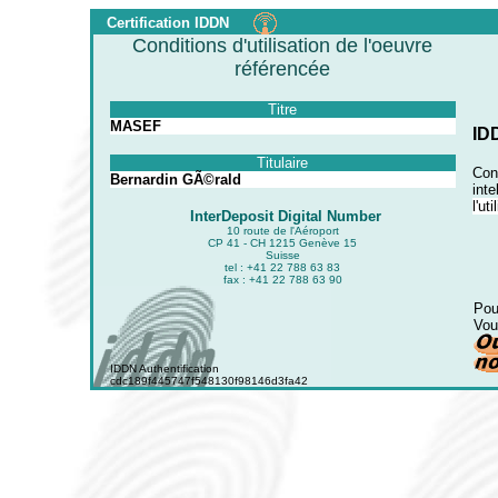
Certification IDDN
Conditions d'utilisation de l'oeuvre
référencée
Titre
MASEF
ID
Titulaire
Conf
Bernardin GÃ©rald
inte
l'ut
InterDeposit Digital Number
10 route de l'Aéroport
CP 41 - CH 1215 Genève 15
Suisse
tel : +41 22 788 63 83
fax : +41 22 788 63 90
Pou
Vou
IDDN Authentification
cdc189f445747f548130f98146d3fa42