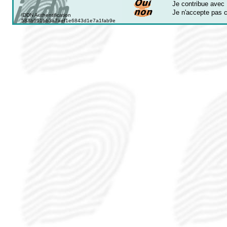
Je contribue avec I
Je n'accepte pas c
IDDN Authentification
583b691bb3a7aef1e6843d1e7a1fab9e