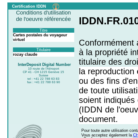
Certification IDDN
Conditions d'utilisation
IDDN.FR.010
de l'oeuvre référencée
Titre
Cartes postales du voyageur
virtuel
Conformément au
Titulaire
à la propriété i
rozay claude
titulaire des dro
InterDeposit Digital Number
10 route de l'Aéroport
la reproduction 
CP 41 - CH 1215 Genève 15
Suisse
ou des fins d'e
tel : +41 22 788 63 83
fax : +41 22 788 63 90
de toute utilisa
soient indiqués 
(IDDN de l'oeuv
document.
Pour toute autre utilisation con
Vous acceptez également la
CH