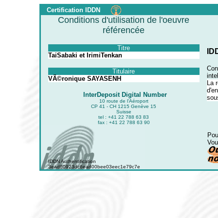
Certification IDDN
Conditions d'utilisation de l'oeuvre
référencée
Titre
ID
TaiSabaki et IrimiTenkan
Conf
Titulaire
inte
VÃ©ronique SAYASENH
La r
d'en
InterDeposit Digital Number
sous
10 route de l'Aéroport
CP 41 - CH 1215 Genève 15
Suisse
tel : +41 22 788 63 83
fax : +41 22 788 63 90
Pou
Vou
IDDN Authentification
3ead60923dc6ead00bee03eec1e79c7e